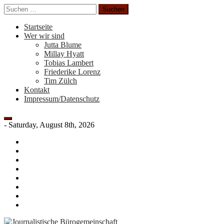
Zum
Suchen
Inhalt
nach:
springen
Startseite
Wer wir sind
Jutta Blume
Millay Hyatt
Tobias Lambert
Friederike Lorenz
Tim Zülch
Kontakt
Impressum/Datenschutz
-
Saturday, August 8th, 2026
Friederike
Lorenz
Impressum/Datenschutz
Jutta
Blume
Kontakt
Millay
Hyatt
Tim
Zülch
Tobias
Lambert
Wer
wir
sind