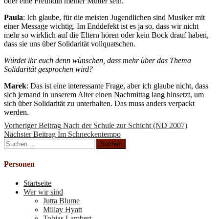
oder eine Freundin meiner Mutter sein.
Paula
: Ich glaube, für die meisten Jugendlichen sind Musiker mit
einer Message wichtig. Im Enddefekt ist es ja so, dass wir nicht
mehr so wirklich auf die Eltern hören oder kein Bock drauf haben,
dass sie uns über Solidarität vollquatschen.
Würdet ihr euch denn wünschen, dass mehr über das Thema
Solidarität gesprochen wird?
Marek
: Das ist eine interessante Frage, aber ich glaube nicht, dass
sich jemand in unserem Alter einen Nachmittag lang hinsetzt, um
sich über Solidarität zu unterhalten. Das muss anders verpackt
werden.
Weiterlesen
Vorheriger Beitrag
Nach der Schule zur Schicht (ND 2007)
Nächster Beitrag
Im Schneckentempo
Suchen
nach:
Personen
Startseite
Wer wir sind
Jutta Blume
Millay Hyatt
Tobias Lambert